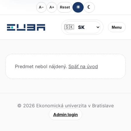
☀
☾
A−
A+
Reset
Jazyk
🇸🇰
Menu
Predmet nebol nájdený.
Späť na úvod
© 2026 Ekonomická univerzita v Bratislave
Admin login