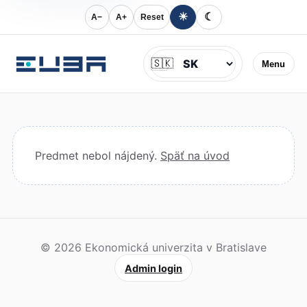
☀
☾
A−
A+
Reset
Jazyk
🇸🇰
Menu
Predmet nebol nájdený.
Späť na úvod
© 2026 Ekonomická univerzita v Bratislave
Admin login