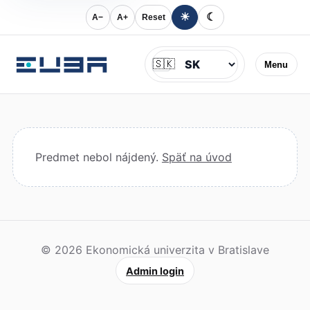
☀
☾
A−
A+
Reset
Jazyk
🇸🇰
Menu
Predmet nebol nájdený.
Späť na úvod
© 2026 Ekonomická univerzita v Bratislave
Admin login