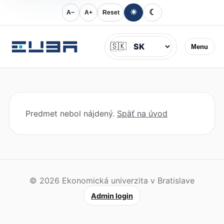
☀
☾
A−
A+
Reset
Jazyk
🇸🇰
Menu
Predmet nebol nájdený.
Späť na úvod
© 2026 Ekonomická univerzita v Bratislave
Admin login