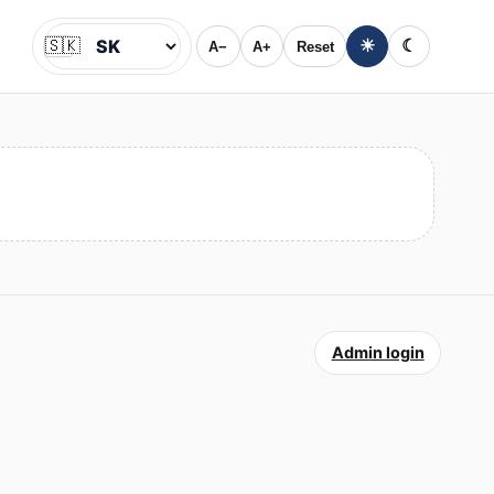
🇸🇰
☀
☾
A−
A+
Reset
Jazyk
Admin login