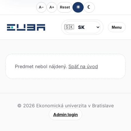
☀
☾
A−
A+
Reset
Jazyk
🇸🇰
Menu
Predmet nebol nájdený.
Späť na úvod
© 2026 Ekonomická univerzita v Bratislave
Admin login