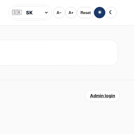
🇸🇰
☀
☾
A−
A+
Reset
Jazyk
Admin login