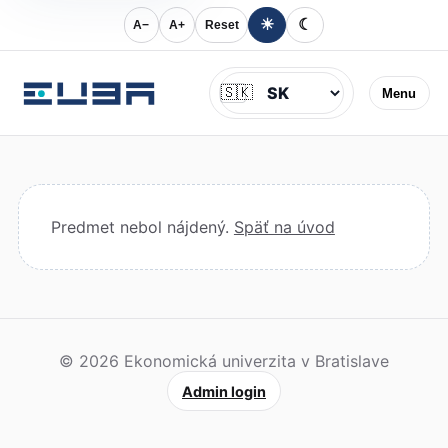
☀
☾
A−
A+
Reset
Jazyk
🇸🇰
Menu
Predmet nebol nájdený.
Späť na úvod
© 2026 Ekonomická univerzita v Bratislave
Admin login