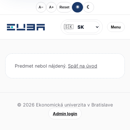
☀
☾
A−
A+
Reset
Jazyk
🇸🇰
Menu
Predmet nebol nájdený.
Späť na úvod
© 2026 Ekonomická univerzita v Bratislave
Admin login