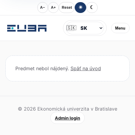
☀
☾
A−
A+
Reset
Jazyk
🇸🇰
Menu
Predmet nebol nájdený.
Späť na úvod
© 2026 Ekonomická univerzita v Bratislave
Admin login