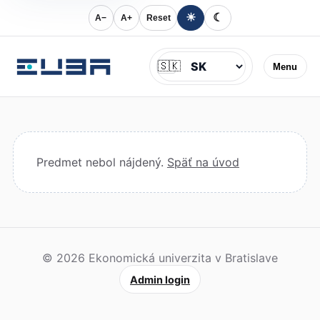
☀
☾
A−
A+
Reset
Jazyk
🇸🇰
Menu
Predmet nebol nájdený.
Späť na úvod
© 2026 Ekonomická univerzita v Bratislave
Admin login