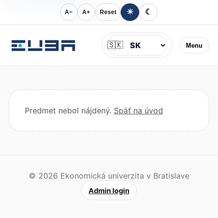
☀
☾
A−
A+
Reset
Jazyk
🇸🇰
Menu
Predmet nebol nájdený.
Späť na úvod
© 2026 Ekonomická univerzita v Bratislave
Admin login