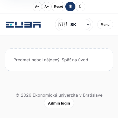
☀
☾
A−
A+
Reset
Jazyk
🇸🇰
Menu
Predmet nebol nájdený.
Späť na úvod
© 2026 Ekonomická univerzita v Bratislave
Admin login