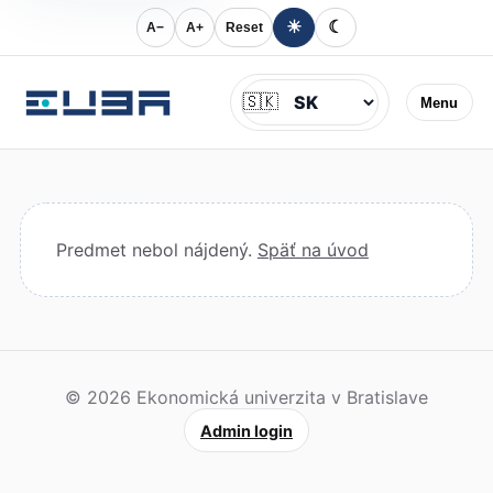
☀
☾
A−
A+
Reset
Jazyk
🇸🇰
Menu
Predmet nebol nájdený.
Späť na úvod
© 2026 Ekonomická univerzita v Bratislave
Admin login