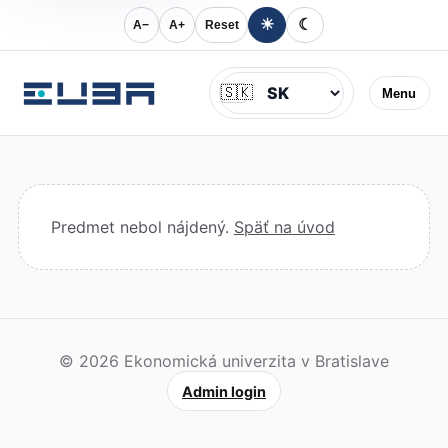
☀
☾
A−
A+
Reset
Jazyk
🇸🇰
Menu
Predmet nebol nájdený.
Späť na úvod
© 2026 Ekonomická univerzita v Bratislave
Admin login