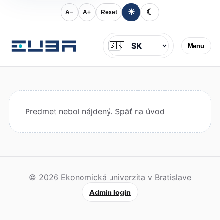
☀
☾
A−
A+
Reset
Jazyk
🇸🇰
Menu
Predmet nebol nájdený.
Späť na úvod
© 2026 Ekonomická univerzita v Bratislave
Admin login