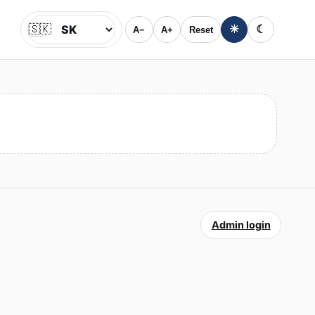
🇸🇰
☀
☾
A−
A+
Reset
Jazyk
Admin login