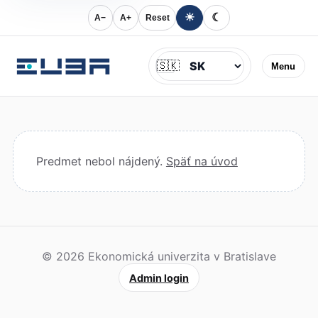
☀
☾
A−
A+
Reset
Jazyk
🇸🇰
Menu
Predmet nebol nájdený.
Späť na úvod
© 2026 Ekonomická univerzita v Bratislave
Admin login