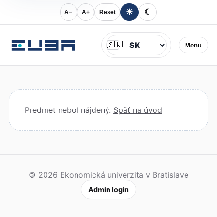
☀
☾
A−
A+
Reset
Jazyk
🇸🇰
Menu
Predmet nebol nájdený.
Späť na úvod
© 2026 Ekonomická univerzita v Bratislave
Admin login