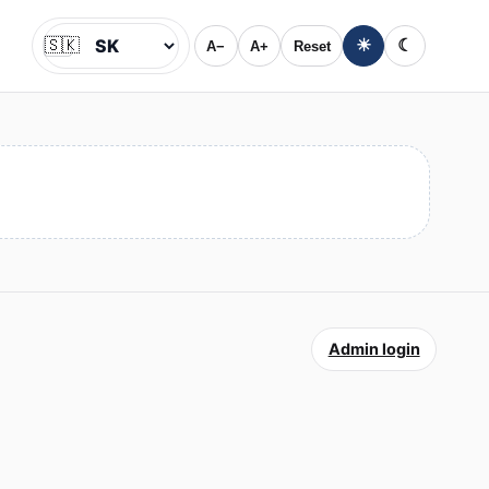
🇸🇰
☀
☾
A−
A+
Reset
Jazyk
Admin login