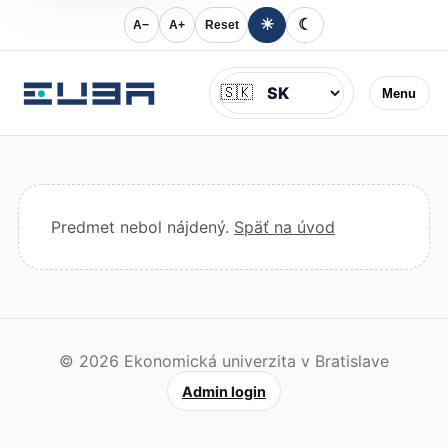
☀
☾
A−
A+
Reset
Jazyk
🇸🇰
Menu
Predmet nebol nájdený.
Späť na úvod
© 2026 Ekonomická univerzita v Bratislave
Admin login