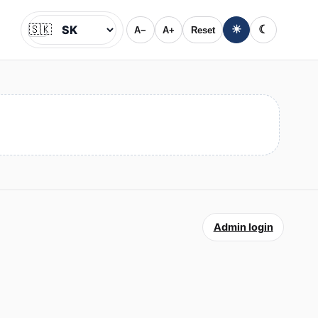
🇸🇰
☀
☾
A−
A+
Reset
Jazyk
Admin login