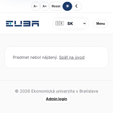
☀
☾
A−
A+
Reset
Jazyk
🇸🇰
Menu
Predmet nebol nájdený.
Späť na úvod
© 2026 Ekonomická univerzita v Bratislave
Admin login