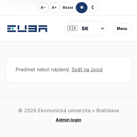
☀
☾
A−
A+
Reset
Jazyk
🇸🇰
Menu
Predmet nebol nájdený.
Späť na úvod
© 2026 Ekonomická univerzita v Bratislave
Admin login