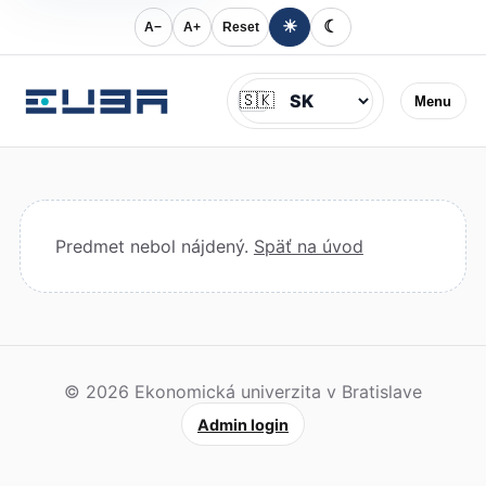
☀
☾
A−
A+
Reset
Jazyk
🇸🇰
Menu
Predmet nebol nájdený.
Späť na úvod
© 2026 Ekonomická univerzita v Bratislave
Admin login