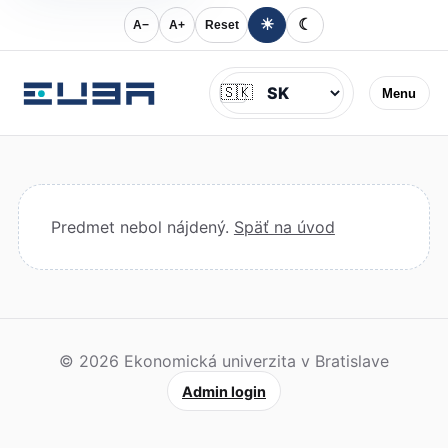
☀
☾
A−
A+
Reset
Jazyk
🇸🇰
Menu
Predmet nebol nájdený.
Späť na úvod
© 2026 Ekonomická univerzita v Bratislave
Admin login