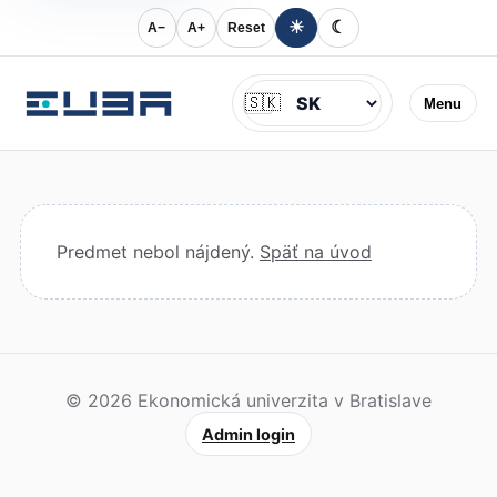
☀
☾
A−
A+
Reset
Jazyk
🇸🇰
Menu
Predmet nebol nájdený.
Späť na úvod
© 2026 Ekonomická univerzita v Bratislave
Admin login