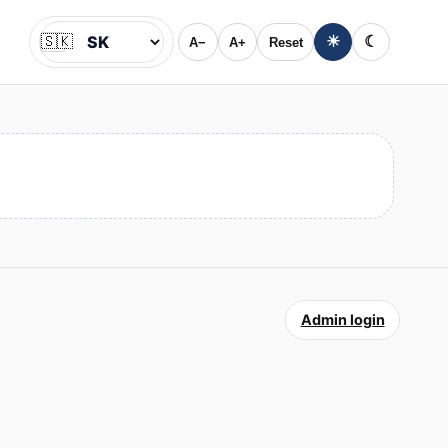
🇸🇰
☀
☾
A−
A+
Reset
Jazyk
Admin login