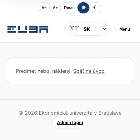
☀
☾
A−
A+
Reset
Jazyk
🇸🇰
Menu
Predmet nebol nájdený.
Späť na úvod
© 2026 Ekonomická univerzita v Bratislave
Admin login