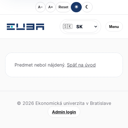
☀
☾
A−
A+
Reset
Jazyk
🇸🇰
Menu
Predmet nebol nájdený.
Späť na úvod
© 2026 Ekonomická univerzita v Bratislave
Admin login