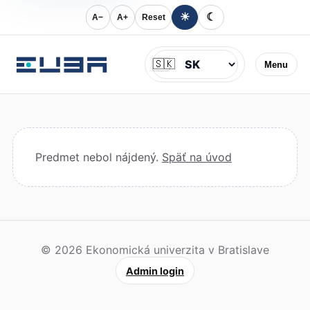
☀
☾
A−
A+
Reset
Jazyk
🇸🇰
Menu
Predmet nebol nájdený.
Späť na úvod
© 2026 Ekonomická univerzita v Bratislave
Admin login