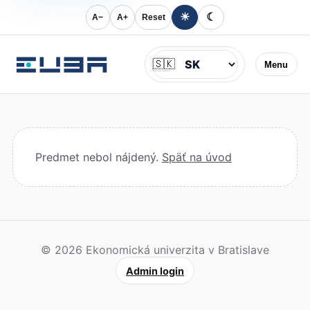
☀
☾
A−
A+
Reset
Jazyk
🇸🇰
Menu
Predmet nebol nájdený.
Späť na úvod
© 2026 Ekonomická univerzita v Bratislave
Admin login