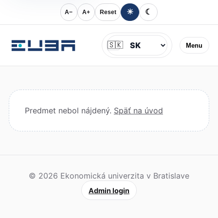
☀
☾
A−
A+
Reset
Jazyk
🇸🇰
Menu
Predmet nebol nájdený.
Späť na úvod
© 2026 Ekonomická univerzita v Bratislave
Admin login