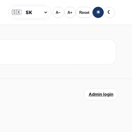
🇸🇰
☀
☾
A−
A+
Reset
Jazyk
Admin login