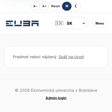
☀
☾
A−
A+
Reset
Jazyk
🇸🇰
Menu
Predmet nebol nájdený.
Späť na úvod
© 2026 Ekonomická univerzita v Bratislave
Admin login