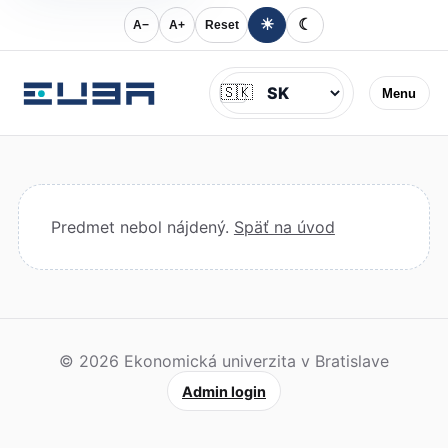
☀
☾
A−
A+
Reset
Jazyk
🇸🇰
Menu
Predmet nebol nájdený.
Späť na úvod
© 2026 Ekonomická univerzita v Bratislave
Admin login