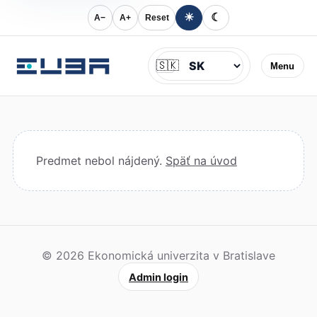
☀
☾
A−
A+
Reset
Jazyk
🇸🇰
Menu
Predmet nebol nájdený.
Späť na úvod
© 2026 Ekonomická univerzita v Bratislave
Admin login