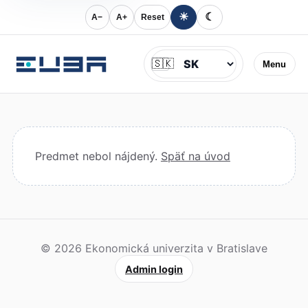
☀
☾
A−
A+
Reset
Jazyk
🇸🇰
Menu
Predmet nebol nájdený.
Späť na úvod
© 2026 Ekonomická univerzita v Bratislave
Admin login