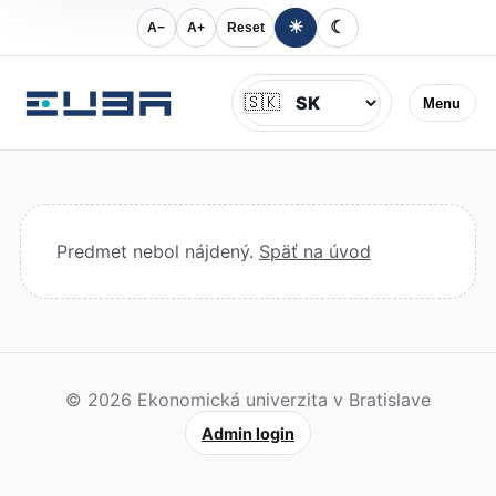
☀
☾
A−
A+
Reset
Jazyk
🇸🇰
Menu
Predmet nebol nájdený.
Späť na úvod
© 2026 Ekonomická univerzita v Bratislave
Admin login