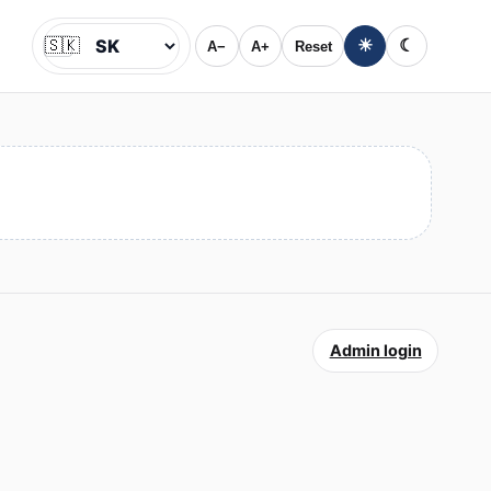
🇸🇰
☀
☾
A−
A+
Reset
Jazyk
Admin login