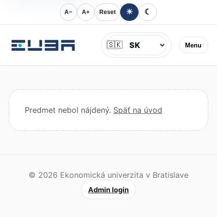
☀
☾
A−
A+
Reset
Jazyk
🇸🇰
Menu
Predmet nebol nájdený.
Späť na úvod
© 2026 Ekonomická univerzita v Bratislave
Admin login