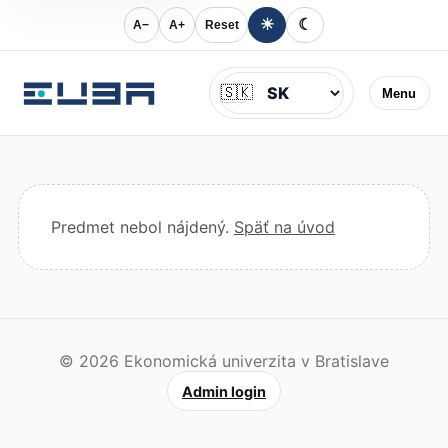
☀
☾
A−
A+
Reset
Jazyk
🇸🇰
Menu
Predmet nebol nájdený.
Späť na úvod
© 2026 Ekonomická univerzita v Bratislave
Admin login