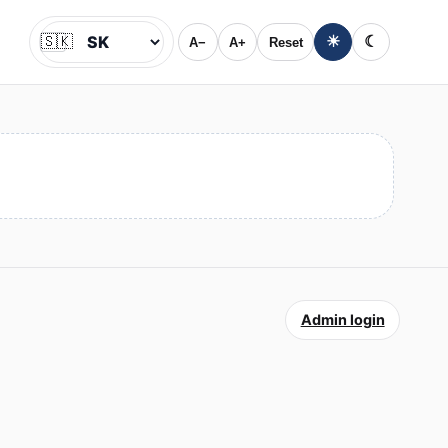
🇸🇰
☀
☾
A−
A+
Reset
Jazyk
Admin login