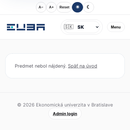
☀
☾
A−
A+
Reset
Jazyk
🇸🇰
Menu
Predmet nebol nájdený.
Späť na úvod
© 2026 Ekonomická univerzita v Bratislave
Admin login