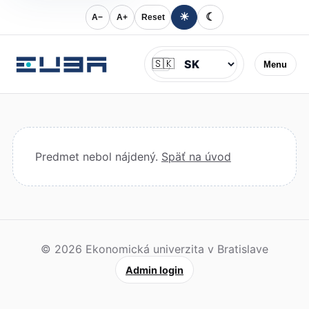
☀
☾
A−
A+
Reset
Jazyk
🇸🇰
Menu
Predmet nebol nájdený.
Späť na úvod
© 2026 Ekonomická univerzita v Bratislave
Admin login