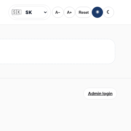
🇸🇰
☀
☾
A−
A+
Reset
Jazyk
Admin login