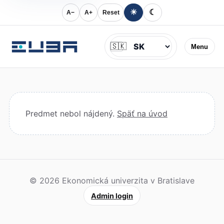
☀
☾
A−
A+
Reset
Jazyk
🇸🇰
Menu
Predmet nebol nájdený.
Späť na úvod
© 2026 Ekonomická univerzita v Bratislave
Admin login