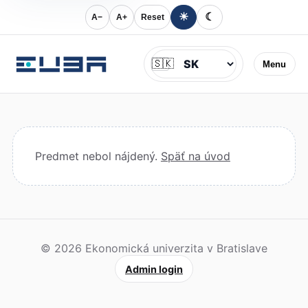
☀
☾
A−
A+
Reset
Jazyk
🇸🇰
Menu
Predmet nebol nájdený.
Späť na úvod
© 2026 Ekonomická univerzita v Bratislave
Admin login