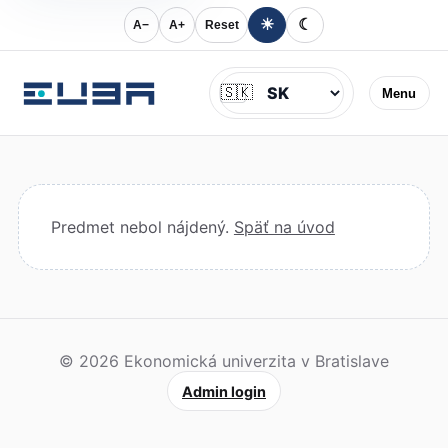
☀
☾
A−
A+
Reset
Jazyk
🇸🇰
Menu
Predmet nebol nájdený.
Späť na úvod
© 2026 Ekonomická univerzita v Bratislave
Admin login