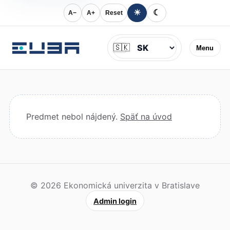
☀
☾
A−
A+
Reset
Jazyk
🇸🇰
Menu
Predmet nebol nájdený.
Späť na úvod
© 2026 Ekonomická univerzita v Bratislave
Admin login